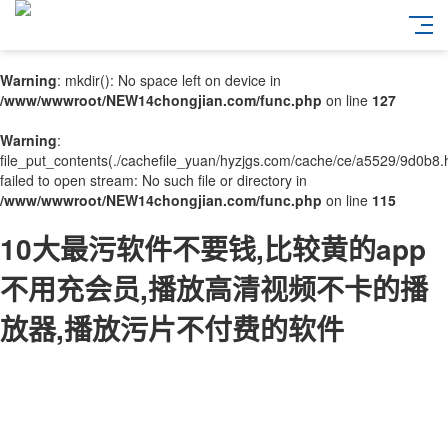
Warning
: mkdir(): No space left on device in
/www/wwwroot/NEW14chongjian.com/func.php
on line
127
Warning
:
file_put_contents(./cachefile_yuan/hyzjgs.com/cache/ce/a5529/9d0b8.h
failed to open stream: No such file or directory in
/www/wwwroot/NEW14chongjian.com/func.php
on line
115
10大最污软件不要钱,比较黄的app
不用充会员,播放高清视频不卡的播
放器,播放污片不付费的软件