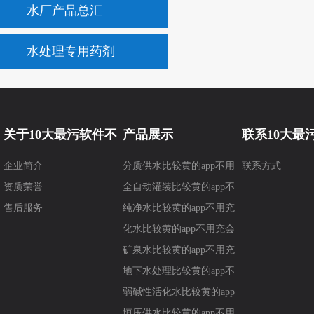
水厂产品总汇
水处理专用药剂
关于10大最污软件不
产品展示
联系10大最
企业简介
分质供水比较黄的app不用
联系方式
要钱
要钱
资质荣誉
充会员
全自动灌装比较黄的app不
售后服务
用充会员
纯净水比较黄的app不用充
会员
化水比较黄的app不用充会
员
矿泉水比较黄的app不用充
会员
地下水处理比较黄的app不
用充会员
弱碱性活化水比较黄的app
不用充会员
恒压供水比较黄的app不用