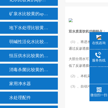
矿泉水比较黄的app不用充会员
地下水处理比较黄的app不用充会员
双水质直饮机功能特点：
弱碱性活化水比较黄的app不用充会员
（1）、将进水分成两条水路
在线咨询
通过反渗透膜出水连接在双管龙
恒压供水比较黄的app不用充会员
大部分用水可用超滤水，这
服务热线
低了反渗透膜的用量，并且
消毒杀菌比较黄的app不用充会员
（2）、本机采用的进口原配件
家用净水器
（3）、自动冲洗功能，
微信扫一扫
水处理配件