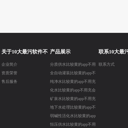
关于10大最污软件不
产品展示
联系10大最
企业简介
分质供水比较黄的app不用
联系方式
要钱
要钱
资质荣誉
充会员
全自动灌装比较黄的app不
售后服务
用充会员
纯净水比较黄的app不用充
会员
化水比较黄的app不用充会
员
矿泉水比较黄的app不用充
会员
地下水处理比较黄的app不
用充会员
弱碱性活化水比较黄的app
不用充会员
恒压供水比较黄的app不用