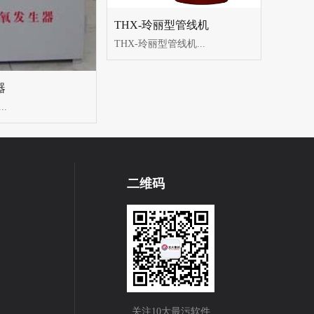
THX-玲丽型管线机
THX-玲丽型管线机...
器
.
二维码
关注10大最污软件