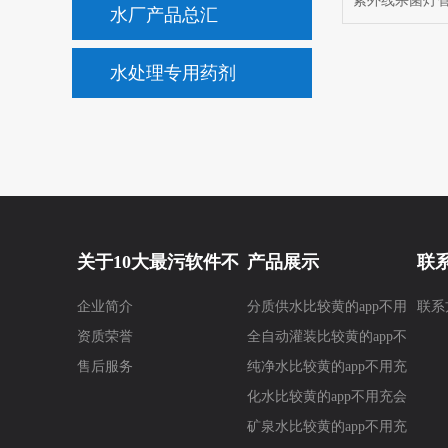
水厂产品总汇
水处理专用药剂
关于10大最污软件不
产品展示
联
企业简介
分质供水比较黄的app不用
联系
要钱
要
资质荣誉
充会员
全自动灌装比较黄的app不
售后服务
用充会员
纯净水比较黄的app不用充
会员
化水比较黄的app不用充会
员
矿泉水比较黄的app不用充