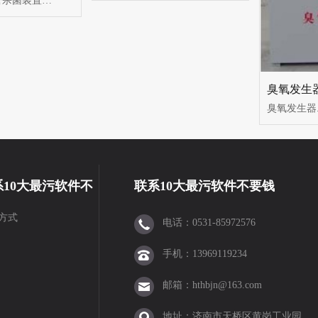
紫外线杀菌灯管杀菌装置选用原装进口紫外线杀菌灯管，发挥其长寿...
臭氧发生
臭氧发生器..
系10大最污软件不
联系10大最污软件不要钱
方式
电话：0531-85972576
钱
手机：13969119234
邮箱：hthbjn@163.com
地址：济南市天桥区黄岗工业园