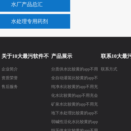
水厂产品总汇
水处理专用药剂
关于10大最污软件不
产品展示
联系10大最
企业简介
分质供水比较黄的app不用
联系方式
要钱
要钱
资质荣誉
充会员
全自动灌装比较黄的app不
售后服务
用充会员
纯净水比较黄的app不用充
会员
化水比较黄的app不用充会
员
矿泉水比较黄的app不用充
会员
地下水处理比较黄的app不
用充会员
弱碱性活化水比较黄的app
不用充会员
恒压供水比较黄的app不用