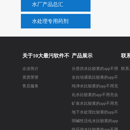
水厂产品总汇
水处理专用药剂
关于10大最污软件不
产品展示
联
企业简介
分质供水比较黄的app不用
联系
要钱
要
资质荣誉
充会员
全自动灌装比较黄的app不
售后服务
用充会员
纯净水比较黄的app不用充
会员
化水比较黄的app不用充会
员
矿泉水比较黄的app不用充
会员
地下水处理比较黄的app不
用充会员
弱碱性活化水比较黄的app
不用充会员
恒压供水比较黄的app不用