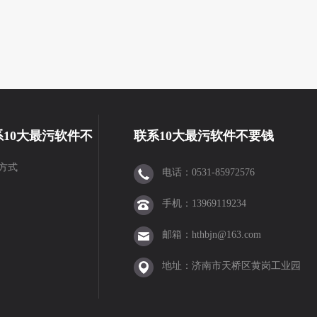
系10大最污软件不
联系10大最污软件不要钱
方式
电话：0531-85972576
钱
手机：13969119234
邮箱：hthbjn@163.com
地址：济南市天桥区黄岗工业园