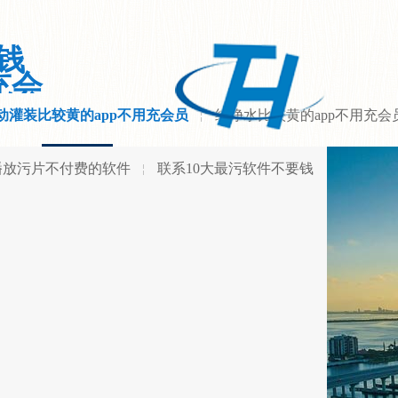
钱
充会
动灌装比较黄的app不用充会员
纯净水比较黄的app不用充会
播放污片不付费的软件
联系10大最污软件不要钱