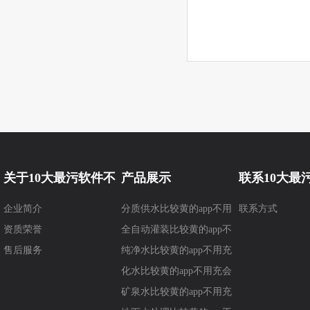
关于10大最污软件不
产品展示
联系10大最
企业简介
分质供水比较黄的app不用
联系方式
要钱
要钱
资质荣誉
充会员
全自动灌装比较黄的app不
售后服务
用充会员
纯净水比较黄的app不用充
会员
化水比较黄的app不用充会
员
矿泉水比较黄的app不用充